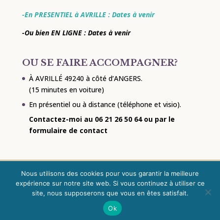
-En PRESENTIEL à AVRILLE : Dates à venir
-Ou bien EN LIGNE : Dates à venir
OU SE FAIRE ACCOMPAGNER?
À AVRILLÉ 49240 à côté d’ANGERS.
(15 minutes en voiture)
En présentiel ou à distance (téléphone et visio).
Contactez-moi au 06 21 26 50 64 ou par le
formulaire de contact
Mentions Légales
Nous utilisons des cookies pour vous garantir la meilleure
expérience sur notre site web. Si vous continuez à utiliser ce
Création du site internet : Laureline Foucault
site, nous supposerons que vous en êtes satisfait.
Ok