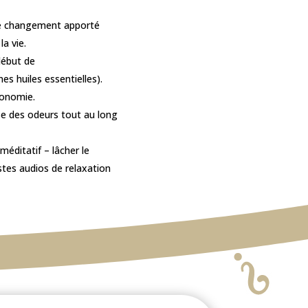
 de changement apporté
a vie.
début de
es huiles essentielles).
tonomie.
se des odeurs tout au long
éditatif – lâcher le
stes audios de relaxation