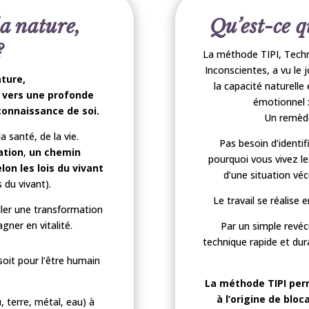
la nature,
Qu’est-ce 
?
La méthode TIPI, Techni
Inconscientes, a vu le 
ature,
la capacité naturelle
n vers une profonde
émotionnel 
onnaissance de soi.
Un remède
a santé, de la vie.
Pas besoin d’identif
ation
,
un chemin
pourquoi vous vivez les
n les lois du vivant
d’une situation véc
s du vivant).
Le travail se réalise
ller une transformation
gner en vitalité.
Par un simple revéc
technique rapide et dur
oit pour l’être humain
La méthode TIPI per
à l’origine de bloc
, terre, métal, eau) à